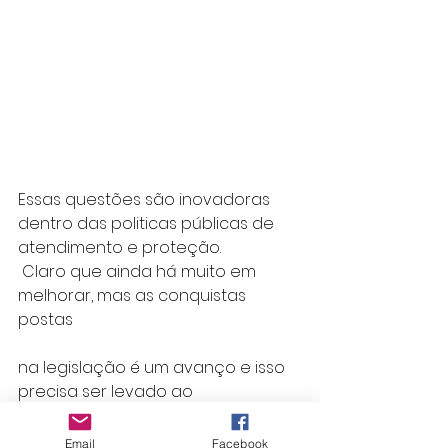
Essas questões são inovadoras 
dentro das politicas públicas de 
atendimento e proteção.
 Claro que ainda há muito em 
melhorar, mas as conquistas 
postas 
na legislação é um avanço e isso 
precisa ser levado ao 
conhecimento de todos. 
O importante é que possamos 
Email
Facebook