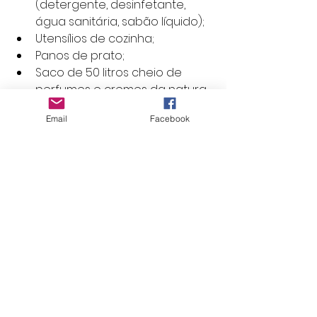
(detergente, desinfetante, 
água sanitária, sabão líquido);
Utensílios de cozinha;
Panos de prato;
Saco de 50 litros cheio de 
perfumes e cremes da natura 
(doação da Rafaela Albinati);
Email
Facebook
Alimentos (óleos 2 litros), pó de 
café (30kg), saco de lixo, panos 
de chão novos (2).
Ver tudo
Posts recentes