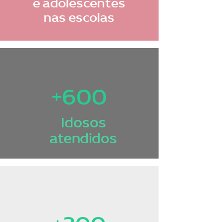
e adolescentes
nas escolas
+600
Idosos
atendidos