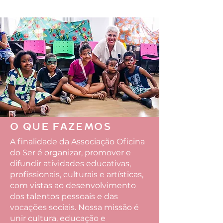
O QUE FAZEMOS
A finalidade da Associação Oficina
do Ser é organizar, promover e
difundir atividades educativas,
profissionais, culturais e artísticas,
com vistas ao desenvolvimento
dos talentos pessoais e das
vocações sociais. Nossa missão é
unir cultura, educação e