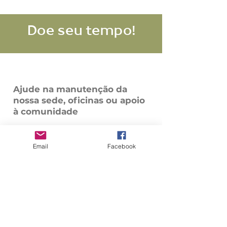
Doe seu tempo!
Ajude na manutenção da
nossa sede, oficinas ou apoio
à comunidade
Nós também precisamos
constantemente de materiais para
Email
Facebook
manutenção da nossa sede e das nossas
oficinas. Tem algo em casa em bom
estado e acredita que poderia ser
utilizado por nós ou pela comunidade?
Fale conosco!